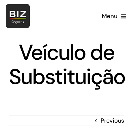
Skip
to
Menu
content
Veículo de
Substituição
E
Previous