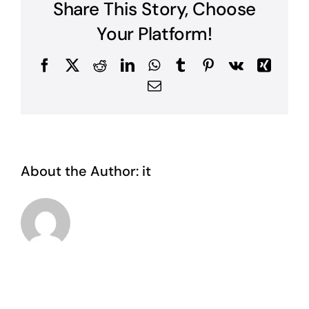
Share This Story, Choose
Your Platform!
Facebook
X
Reddit
LinkedIn
WhatsApp
Tumblr
Pinterest
Vk
Xing
Email
About the Author:
it