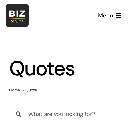
Skip
to
Menu
content
Quotes
Home
Quote
E
Search
for: